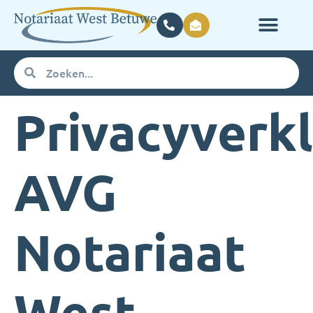
Privacyverkl
AVG
Notariaat
West